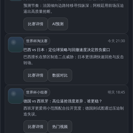
预测节奏：法国倾向边路转移寻找纵深；阿根廷用前场压迫
逼出高质量抢断。
比赛详情
AI预测
世界杯淘汰赛
今天 21:30
巴西 vs 日本：定位球策略与回撤速度决定胜负窗口
巴西擅长在禁区制造二点威胁；日本更强调快速回抢与反击
转场。
比赛详情
数据对比
世界杯小组赛
明天 18:45
德国 vs 西班牙：高位逼抢强度差异，谁更稳？
西班牙更爱用小范围配合拉开宽度；德国则试图通过压迫制
造失误。
比赛详情
热门视频