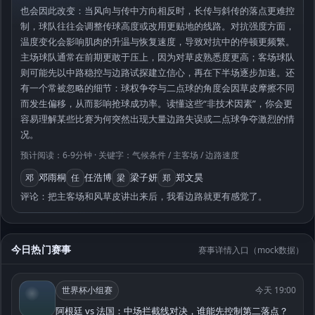
也会因此改变：当风向与传中方向相反时，长传与斜传的落点更难控
制，球队往往会调整传球高度或改用更贴地的线路。对抗强度方面，
温度变化会影响肌肉的升温与恢复速度，导致对抗中的停顿更频繁。
主场球队通常在前期更敢于压上，因为对草皮熟悉度更高；客场球队
则可能先以中路稳控与边路试探建立信心，再在下半场逐步加速。还
有一个常被忽略的细节：球权争夺与二点球的角度会因草皮摩擦不同
而发生偏移，从而影响抢球成功率。读懂这些“非技术因素”，你会更
容易理解某些比赛为何突然出现大量边路失误或二点球争夺激烈的情
况。
预计阅读：6-9分钟 · 关键字：气候条件 / 主客场 / 边路速度
邓
邓雨桐
任
任浩博
梁
梁子妍
郑
郑文昊
评论：把主客场和风草皮讲出来后，我看边路就更有感觉了。
今日热门赛事
赛事详情入口（mock数据）
世界杯小组赛
今天 19:00
阿根廷 vs 法国：中场拦截线对决，谁能先控制第二落点？