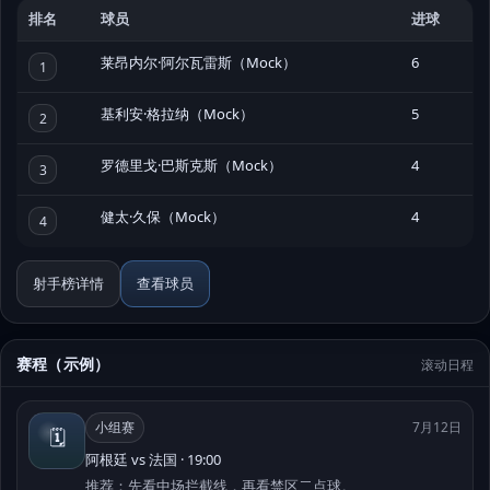
排名
球员
进球
莱昂内尔·阿尔瓦雷斯（Mock）
6
1
基利安·格拉纳（Mock）
5
2
罗德里戈·巴斯克斯（Mock）
4
3
健太·久保（Mock）
4
4
射手榜详情
查看球员
赛程（示例）
滚动日程
小组赛
7月12日
🗓
阿根廷 vs 法国 · 19:00
推荐：先看中场拦截线，再看禁区二点球。