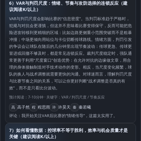
6）VAR与判罚尺度：情绪、节奏与攻防选择的连锁反应（建
议阅读K/以上）
VAR与判罚尺度会影响比赛的“信息密度”。当判罚标准趋于严格时，
犯规与对抗会更谨慎，但这并不意味着比赛变得保守，反而可能把危
险进攻转移到更精细的区域：比如边路更侧重小范围突破而不是粗暴
冲撞；中场更倾向用站位与卡位切断传球路线。情绪方面，判罚引发
的争议会让球队在随后的几分钟里出现节奏波动：传球更急、传球更
冒进或回撤不够及时，都是常见连锁反应。裁判尺度稳定时，强队通
常更善于利用“尺度窗口”创造优势：在允许对抗的边缘做文章，用合
理的身体接触制造对手技术动作的变形。相反，当尺度变化频繁，球
队的换人与战术调整就需要更快的沟通。对球迷而言，理解判罚尺度
与比赛节奏之间的关系，可以让你更好判断“战术调整是否真的有
效”，而不是只看比分波动。
预计阅读：7-10分钟 · 关键字：VAR / 判罚尺度 / 节奏反应
高
高子然
程
程思雨
许
许昊天
秦
秦若曦
评论：我开始关注VAR后比赛的“情绪传导”，这篇太实用了。
7）如何看懂数据：控球率不等于胜利，效率与机会质量才是
关键（建议阅读K/以上）