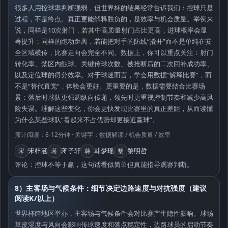
很多人用控球率判断强弱，但世界杯的结果经常告诉我们：控球只是
过程，不是终点。真正更能解释胜负的，是效率与机会质量。举例来
说，同样是10次射门，若其中高质量射门占比更高，进球概率会显
著提升；同样的跑动距离，若能把对手的防线“撬开”而不是单纯在安
全区域横传，比赛走向会完全不同。数据上，你可以重点关注：射门
转化率、禁区内触球、关键传球次数、被抢断后的二次回补成功率、
以及定位球的得分效率。对于球迷而言，学会用数据“解释比赛”，而
不是“替代直觉”，体验会更好。更重要的是，数据需要结合比赛场
景：落后时球队更强调纵向传递，领先时更重视控制节奏和减少高风
险失误。理解这些变化，你会更快发现比赛里的真正差距，从而读懂
为什么某些球队“看起来不占优势却更接近赢球”。
预计阅读：8-12分钟 · 关键字：数据解读 / 机会质量 / 效率
宋
宋梓涵
蒋
蒋子轩
韩
韩梦瑶
黎
黎明哲
评论：控球不等于赢，这句话看似简单但真能指导观赛判断。
8）主客场与气候条件：细节决定边路速度与对抗强度（建议
阅读K/以上）
世界杯跨地区举办，主客场与气候条件会对比赛产生隐性影响。球场
草皮湿度与风向会影响传球速度和落点稳定性，边路球员的启动节奏