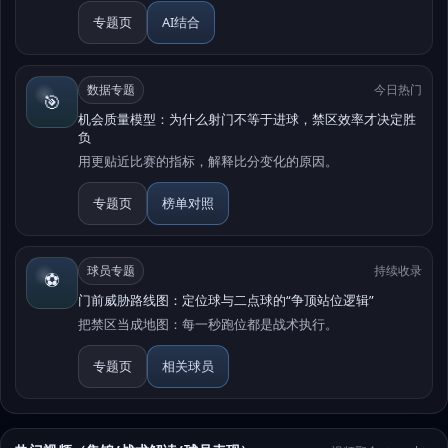
专题页
AI结合
数据专题
今日热门
🎯
机会质量模型：为什么射门不等于进球，禁区效率才决定胜
负
用更贴近比赛的指标，解释比分变化的原因。
专题页
榜单对照
球员专题
持续收录
⚽
门前威胁路线图：定位球与二点球的“争顶站位逻辑”
把禁区当成地图：每一秒跑位都是战术执行。
专题页
相关球员