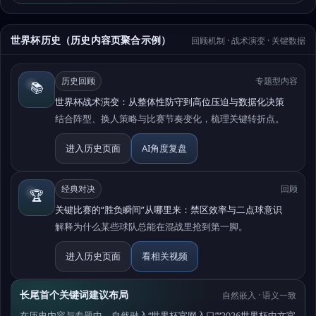
世界杯历史（历史内容页聚合示例）
回顾机制 · 战术演变 · 关键数据
历史回顾
专题型内容
📚
世界杯战术演变：从整体性防守到高位压迫与数据化决策
结合阵型、换人策略与比赛节奏变化，梳理关键转折点。
进入历史页面
AI角度复盘
经典对决
回顾
🏆
关键比赛的“胜负瞬间”从哪里来：禁区效率与二点球意识
解释为什么某些球队总能在混战里抢到第一脚。
进入历史页面
看相关视频
长尾首个关键词建议布局
自然嵌入 · 语义一致
在历史内容与专题中，自然融入“世界杯官网入口”“2026世界杯中文官