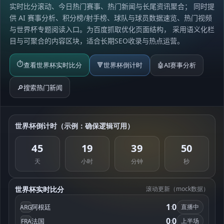
实时比分滚动、今日热门赛事、热门新闻与长尾资讯聚合； 同时提
供 AI 赛事分析、积分榜/射手榜、球队与球员数据速览、热门视频
与世界杯专题阅读入口。为百度抓取优化页面结构， 采用语义化栏
目与可聚合的内容区块，适合长期SEO收录与热点运营。
⏱
查看世界杯实时比分
世界杯倒计时
AI赛事分析
🔻
🤖
🔎
搜索热门新闻
世界杯倒计时（示例：确保逻辑可用）
45
19
39
48
天
小时
分钟
秒
世界杯实时比分
滚动更新（mock数据）
1
0
阿根廷
:
直播中
ARG
0
0
法国
:
上半场
FRA