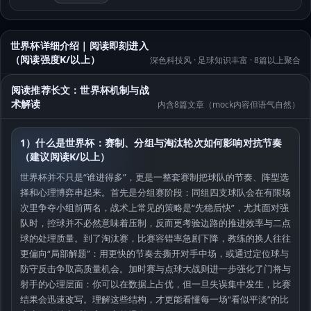
世界杯详细介绍｜阅读即刻进入
（阅读强度K/以上）
深色科技风 · 足球知识丰富 · 8篇以上聚合
阅读推荐长文：世界杯机制与战
术解读
内含8篇文章（mock内容但语气自然）
1）什么是世界杯：赛制、分组与淘汰轮次如何影响对抗节奏
（建议阅读K/以上）
世界杯并不只是“谁进得多”，更是一整套赛制把球队的节奏、阵型选
择和心理博弈串起来。首先是分组赛阶段：同组四支球队会在有限场
次里争夺小组前两名，战术上常见的策略是“先稳后快”，尤其面对强
队时，控球并不必然意味着压制，反而更考验边路的推进效率与二点
球的处理质量。到了淘汰赛，比赛容错率急剧下降，教练的换人往往
更偏向“局部解题”：用更快的节奏去撕开对手中场，或通过定位球与
防守反击争取高质量机会。加时赛与点球大战则进一步强化了门将与
射手的心理层面：你可以在数据上占优，但一旦失误集中发生，比赛
结果会迅速改写。理解这些结构，才更能看懂每一场“看似平淡”的比