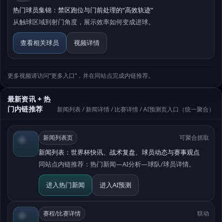
热门球员集锦：禁区跑位与门前处理的“高效轨迹”
从触球区域到射门角度，展示效率如何变成进球。
查看相关球员
视频详情
更多视频请访问“更多入口”，并在同站点完成内链推荐。
最新资讯 + 热
门内链推荐
新闻列表 / 新闻详情 / 比赛详情 / AI预测页入口（统一聚合）
新闻列表页
可聚合抓取
新闻列表：世界杯快讯、战术复盘、球员动态与赛事观点
同站点内链推荐：热门新闻—AI分析—球队/球员详情。
进入热门新闻
进入AI预测
赛程/比赛详情
联动