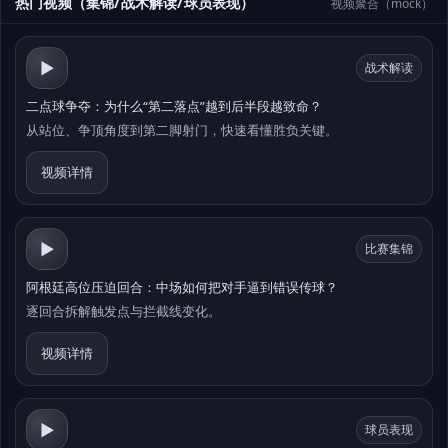
热门视频（集锦/战术解读/球员表现）
视频聚合（mock）
▶
战术解读
二点球争夺：为什么“第二落点”越到后半段越致命？
从站位、争顶角度到第二脚射门，快速看懂胜负关键。
视频详情
▶
比赛集锦
阿根廷高位压迫回合：中场如何把对手逼到错误传球？
逐回合拆解触发点与拦截线变化。
视频详情
▶
球员表现